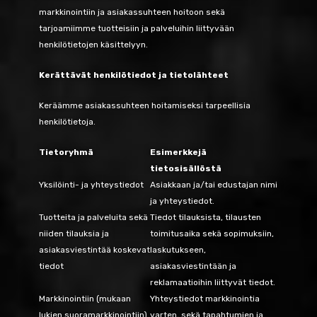
markkinointiin ja asiakassuhteen hoitoon sekä
tarjoamiimme tuotteisiin ja palveluihin liittyvään
henkilötietojen käsittelyyn.
Kerättävät henkilötiedot ja tietolähteet
Keräämme asiakassuhteen hoitamiseksi tarpeellisia
henkilötietoja.
Tietoryhmä
Esimerkkejä
tietosisällöstä
Yksilöinti- ja yhteystiedot
Asiakkaan ja/tai edustajan nimi
ja yhteystiedot.
Tuotteita ja palveluita sekä
Tiedot tilauksista, tilausten
niiden tilauksia ja
toimitusaika sekä sopimuksiin,
asiakasviestintää koskevat
laskutukseen,
tiedot
asiakasviestintään ja
reklamaatioihin liittyvät tiedot.
Markkinointiin (mukaan
Yhteystiedot markkinointia
lukien suoramarkkinointiin)
varten, sekä tapahtumien ja