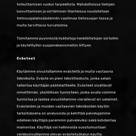
toteuttamisen vuoksi tarpeellista. Mahdollisissa tietojen
luovuttamisen ja siirtämisen tilanteissa noudatetaan
tietosuojalainsäädännön vaatimaa tietosuojan tasoa ja
muita tarvittavia turvatoimia.
Toimitamme pyynnöstä lisätietoja henkilötietojen siirtoihin
ja käytettyihin suojamekanismeihin liittyen.
Evästeet
Käytämme sivustollamme evästeitä ja muita vastaavia
tekniikoita. Eväste on pieni tekstitiedosto, jonka selain
tallentaa käyttäjän päätelaitteelle. Evästeet sisältävät
nimettömän, yksilöllisen tunnisteen, jonka avulla voimme
tunnistaa ja laskea sivustollamme vierailevat eri selaimet.
Evästeiden ja muiden vastaavien tekniikoiden käytön
tarkoituksena on analysoida ja kehittää palvelujamme
edelleen käyttäjiä paremmin palveleviksi sekä kohdentaa
mainontaa. Käyttäjä voi hallinnoida suostumustaan
verkkosivuillamme olevan evästetyökalun kautta.