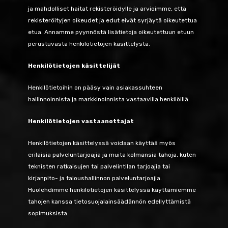
ja mahdolliset haitat rekisteröidylle ja arvioimme, että
rekisteröityjen oikeudet ja edut eivät syrjäytä oikeutettua
etua. Annamme pyynnöstä lisätietoja oikeutettuun etuun
perustuvasta henkilötietojen käsittelystä.
Henkilötietojen käsittelijät
Henkilötietoihin on pääsy vain asiakassuhteen
hallinnoinnista ja markkinoinnista vastaavilla henkilöillä.
Henkilötietojen vastaanottajat
Henkilötietojen käsittelyssä voidaan käyttää myös
erilaisia palveluntarjoajia ja muita kolmansia tahoja, kuten
teknisten ratkaisujen tai palvelintilan tarjoajia tai
kirjanpito- ja taloushallinnon palveluntarjoajia.
Huolehdimme henkilötietojen käsittelyssä käyttämiemme
tahojen kanssa tietosuojalainsäädännön edellyttämistä
sopimuksista.