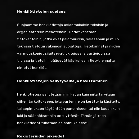
Henkilötietojen suojaus
Suojaamme henkilötietoja asianmukaisin teknisin ja
organisatorisin menetelmin. Tiedot kerätään
tietokantoihin, jotka ovat palomuurein, salasanoin ja muin
teknisin tietoturvakeinoin suojattuja. Tietokannat ja niiden
varmuuskopiot sijaitsevat lukituissa ja vartioiduissa
tiloissa ja tietoihin pääsevät käsiksi vain tietyt, ennalta
nimetyt henkilöt.
Henkilötietojen säilytysaika ja hävittäminen
Henkilötietoja säilytetään niin kauan kuin niitä tarvitaan
siihen tarkoitukseen, jota varten ne on kerätty ja käsitelty,
tai sopimuksen täytäntöön panemiseen tai niin kauan kuin
laki ja säännökset niin edellyttävät. Tämän jälkeen
henkilötiedot tuhotaan asianmukaisesti.
Rekisteröidyn oikeudet