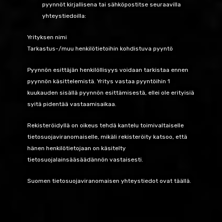
pyynnöt kirjallisena tai sähköpostitse seuraavilla
yhteystiedoilla:
Yrityksen nimi
Tarkastus-/muu henkilötietoihin kohdistuva pyyntö
Pyynnön esittäjän henkilöllisyys voidaan tarkistaa ennen
pyynnön käsittelemistä. Yritys vastaa pyyntöihin 1
kuukauden sisällä pyynnön esittämisestä, ellei ole erityisiä
syitä pidentää vastaamisaikaa.
Rekisteröidyllä on oikeus tehdä kantelu toimivaltaiselle
tietosuojaviranomaiselle, mikäli rekisteröity katsoo, että
hänen henkilötietojaan on käsitelty
tietosuojalainsääsäädännön vastaisesti.
Suomen tietosuojaviranomaisen yhteystiedot ovat
täällä
.