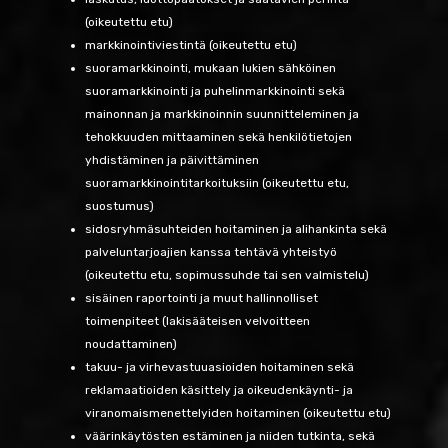
(oikeutettu etu)
markkinointiviestintä (oikeutettu etu)
suoramarkkinointi, mukaan lukien sähköinen
suoramarkkinointi ja puhelinmarkkinointi sekä
mainonnan ja markkinoinnin suunnitteleminen ja
tehokkuuden mittaaminen sekä henkilötietojen
yhdistäminen ja päivittäminen
suoramarkkinointitarkoituksiin (oikeutettu etu,
suostumus)
sidosryhmäsuhteiden hoitaminen ja alihankinta sekä
palveluntarjoajien kanssa tehtävä yhteistyö
(oikeutettu etu, sopimussuhde tai sen valmistelu)
sisäinen raportointi ja muut hallinnolliset
toimenpiteet (lakisääteisen velvoitteen
noudattaminen)
takuu- ja virhevastuuasioiden hoitaminen sekä
reklamaatioiden käsittely ja oikeudenkäynti- ja
viranomaismenettelyiden hoitaminen (oikeutettu etu)
väärinkäytösten estäminen ja niiden tutkinta, sekä