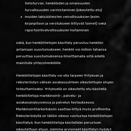
tietoturvan, henkilöiden ja omaisuuden
turvallisuuden varmistaminen (oikeutettu etu)
muiden lakisääteisten velvollisuuksien (esim.
kirjanpitoon ja verotukseen liittyvät toimet) sekä
raportointivelvollisuuksien hoitaminen
sekä, kun henkilötietojen käsittely perustuu henkilön
antamaan suostumukseen, henkilö voi milloin tahansa
peruuttaa suostumuksensa ilmoittamalla siitä edellä
mainitulle yhteyshenkilölle.
Henkilötietojen käsittely voi olla tarpeen Yrityksen ja
rekisteröidyn välisen asiakassuhteen oikeutettujen etujen
toteuttamiseksi. Yrityksellä on oikeutettu etu käsitellä
henkilötietoja markkinointi-, palvelu- ja
asiakasanalyyseissa ja palvelun testauksessa.
Markkinointitarkoituksiin saattaa liittyä myös profilointia.
Rekisteröidyllä on tällöin oikeus vastustaa henkilötietojen
käsittelyä. Kun henkilötietoja käsitellään perustuen
oikeutettuun etuun, olemme arvioineet käsittelyn hyödyt