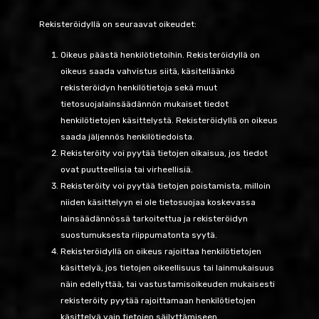
Rekisteröidyllä on seuraavat oikeudet:
Oikeus päästä henkilötietoihin. Rekisteröidyllä on
oikeus saada vahvistus siitä, käsitelläänkö
rekisteröidyn henkilötietoja sekä muut
tietosuojalainsäädännön mukaiset tiedot
henkilötietojen käsittelystä. Rekisteröidyllä on oikeus
saada jäljennös henkilötiedoista.
Rekisteröity voi pyytää tietojen oikaisua, jos tiedot
ovat puutteellisia tai virheellisiä.
Rekisteröity voi pyytää tietojen poistamista, milloin
niiden käsittelyyn ei ole tietosuojaa koskevassa
lainsäädännössä tarkoitettua ja rekisteröidyn
suostumuksesta riippumatonta syytä.
Rekisteröidyllä on oikeus rajoittaa henkilötietojen
käsittelyä, jos tietojen oikeellisuus tai lainmukaisuus
näin edellyttää, tai vastustamisoikeuden mukaisesti
rekisteröity pyytää rajoittamaan henkilötietojen
käsittelyä vain tietojen säilyttämiseen.