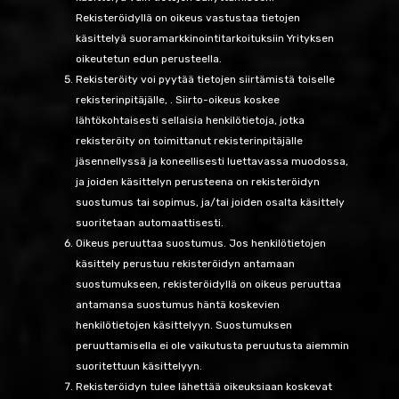
Rekisteröidyllä on oikeus vastustaa tietojen
käsittelyä suoramarkkinointitarkoituksiin Yrityksen
oikeutetun edun perusteella.
Rekisteröity voi pyytää tietojen siirtämistä toiselle
rekisterinpitäjälle, . Siirto-oikeus koskee
lähtökohtaisesti sellaisia henkilötietoja, jotka
rekisteröity on toimittanut rekisterinpitäjälle
jäsennellyssä ja koneellisesti luettavassa muodossa,
ja joiden käsittelyn perusteena on rekisteröidyn
suostumus tai sopimus, ja/tai joiden osalta käsittely
suoritetaan automaattisesti.
Oikeus peruuttaa suostumus. Jos henkilötietojen
käsittely perustuu rekisteröidyn antamaan
suostumukseen, rekisteröidyllä on oikeus peruuttaa
antamansa suostumus häntä koskevien
henkilötietojen käsittelyyn. Suostumuksen
peruuttamisella ei ole vaikutusta peruutusta aiemmin
suoritettuun käsittelyyn.
Rekisteröidyn tulee lähettää oikeuksiaan koskevat