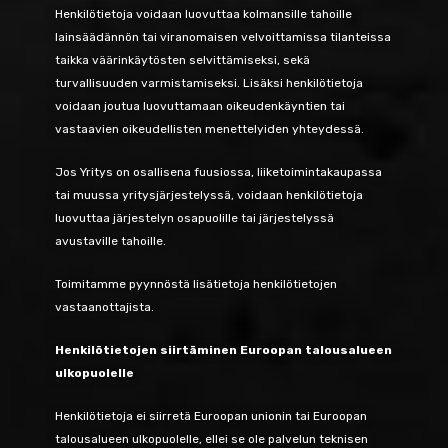
Henkilötietoja voidaan luovuttaa kolmansille tahoille
lainsäädännön tai viranomaisen velvoittamissa tilanteissa
taikka väärinkäytösten selvittämiseksi, sekä
turvallisuuden varmistamiseksi. Lisäksi henkilötietoja
voidaan joutua luovuttamaan oikeudenkäyntien tai
vastaavien oikeudellisten menettelyiden yhteydessä.
Jos Yritys on osallisena fuusiossa, liiketoimintakaupassa
tai muussa yritysjärjestelyssä, voidaan henkilötietoja
luovuttaa järjestelyn osapuolille tai järjestelyssä
avustaville tahoille.
Toimitamme pyynnöstä lisätietoja henkilötietojen
vastaanottajista.
Henkilötietojen siirtäminen Euroopan talousalueen
ulkopuolelle
Henkilötietoja ei siirretä Euroopan unionin tai Euroopan
talousalueen ulkopuolelle, ellei se ole palvelun teknisen