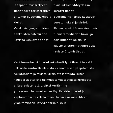
ja tapahtumiin liittyvät
tilaisuuksien yhteydessä
tiedot sekä rekisteröidyn
kerätyt tiedot.
antamat suostumukset ja
Suoramarkkinointia koskevat
kiellot
suostumukset ja kiellot.
Verkkosivujen ja muiden
IP-osoite, sähköisen viestinnän
sähköisten palveluiden
tunnistamistiedot, haku- ja
käyttöä koskevat tiedot
selailutiedot, selain- ja
käyttöjärjestelmätiedot sekä
rekisteröitymistiedot
Keräämme henkilötiedot rekisteröidyltä itseltään sekä
julkisista saatavilla olevista viranomaisen ylläpitämistä
rekistereistä ja muista ulkoisista lähteistä, kuten
kaupparekisteristä tai muusta vastaavasta julkisesta
yritysrekisteristä. Lisäksi keräämme
yhteydenottolomakkeiden täyttäneiden tiedot ja
käytämme niitä edellä mainittuihin asiakassuhteen
ylläpitämiseen liittyviin tarkoituksiin.