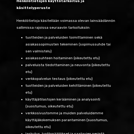
Henkilötietojen käyttötarkoitus ja
käsittelyperuste
Henkilötietoja käsitellään voimassa olevan lainsäädännön
sallimissa rajoissa seuraaviin tarkoituksiin:
tuotteiden ja palveluiden toimittaminen sekä
asiakassopimusten tekeminen (sopimussuhde tai
sen valmistelu)
asiakassuhteen hoitaminen (oikeutettu etu)
palveluista tiedottaminen ja neuvonta (oikeutettu
etu)
verkkopalvelun testaus (oikeutettu etu)
tuotteiden ja palveluiden kehittäminen (oikeutettu
etu)
käyttäjätilastojen kerääminen ja analysointi
(suostumus, oikeutettu etu)
verkkosivustomme ja muiden palveluidemme
käyttäjäkokemuksen parantaminen (suostumus,
oikeutettu etu)
laskutus, luottopäätökset ja saatavien perintä